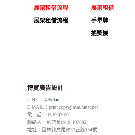
展架租借流程
展架租借
展架租借流程
手舉牌
搖獎機
博覽廣告設計
LINE ：
@bolan
E-MAIL：
print.copy@msa.hinet.net
電 話：05-6363057
聯絡人：蘇店長0919-107682
地址：雲林縣虎尾鎮中正路364號