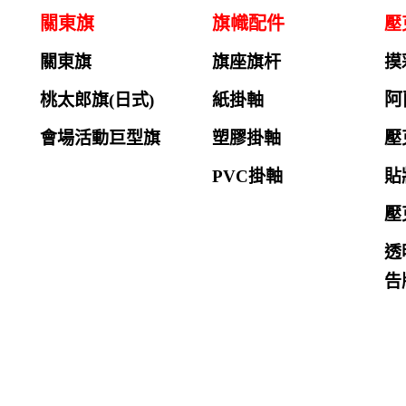
關東旗
旗幟配件
壓
關東旗
旗座旗杆
摸
阿
桃太郎旗(日式)
紙掛軸
會場活動巨型旗
塑膠掛軸
壓
PVC掛軸
貼
壓
透
告