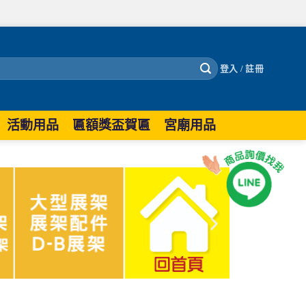
登入 / 註冊
活動用品
匾額獎盃賀匾
宮廟用品