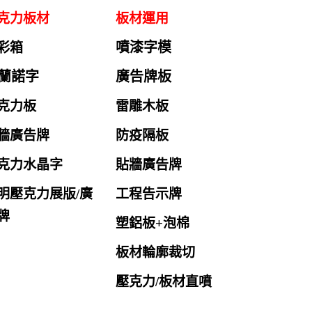
克力板材
板材運用
噴漆字模
彩箱
蘭諾字
廣告牌板
克力板
雷雕木板
牆廣告牌
防疫隔板
克力水晶字
貼牆廣告牌
明壓克力展版/廣
工程告示牌
牌
塑鋁板+泡棉
板材輪廓裁切
壓克力/板材直噴