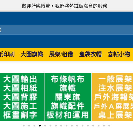
歡迎蒞臨博覽，我們將熱誠做滿意的服務
紙印刷
大圖旗幟
展架/租借
盒袋衣帽
喜帖小物