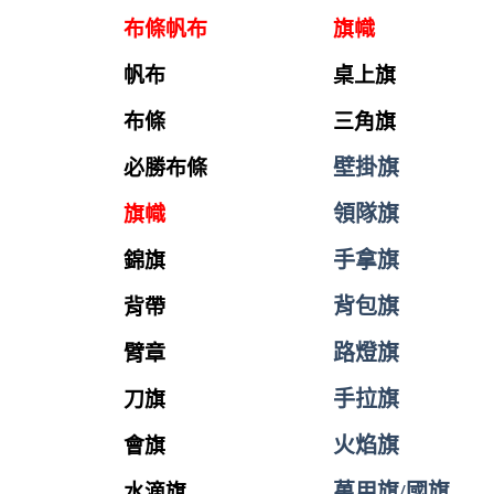
布條帆布
旗幟
帆布
桌上旗
布條
三角旗
壁掛旗
必勝布條
領隊旗
旗幟
手拿旗
錦旗
背包旗
背帶
路燈旗
臂章
手拉旗
刀旗
火焰旗
會旗
萬用旗/國旗
水滴旗