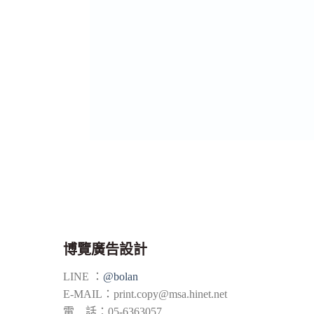
博覽廣告設計
LINE ：
@bolan
E-MAIL：
print.copy@msa.hinet.net
電 話：05-6363057