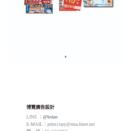
博覽廣告設計
LINE ：
@bolan
E-MAIL：
print.copy@msa.hinet.net