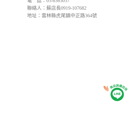
電 話：05-6363057
聯絡人：蘇店長0919-107682
地址：雲林縣虎尾鎮中正路364號