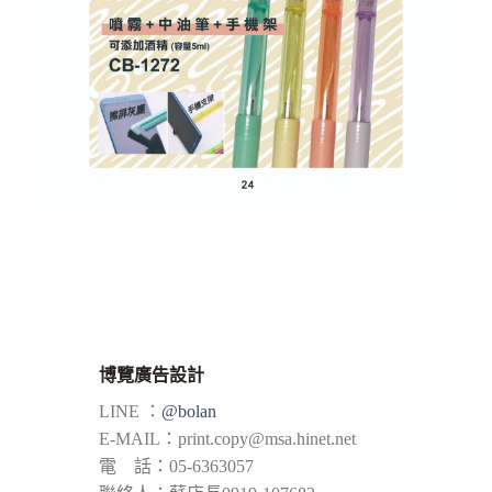
博覽廣告設計
LINE ：
@bolan
E-MAIL：
print.copy@msa.hinet.net
電 話：05-6363057