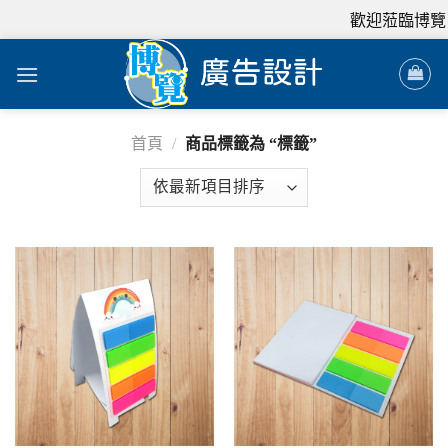
歡迎蒞臨博覽
首頁
/
商品標籤為 “標籤”