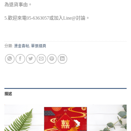
為退貨事由。
5.歡迎來電05-6363057或加入Line@討論。
分類:
燙金喜帖
,
單張插頁
描述