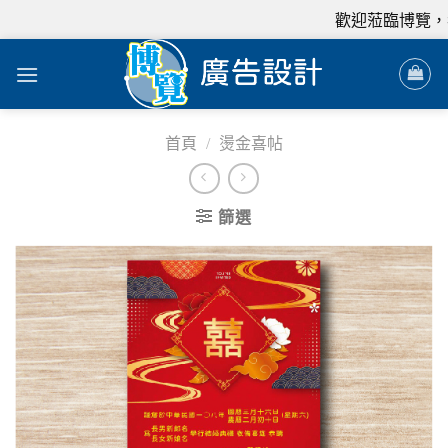
歡迎蒞臨博覽，我
首頁
/
燙金喜帖
篩選