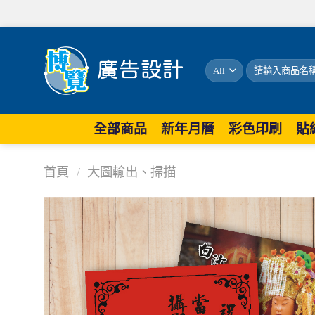
搜
尋
關
鍵
字:
全部商品
新年月曆
彩色印刷
貼
首頁
/
大圖輸出、掃描