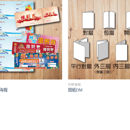
印刷後製
號海報
摺紙DM