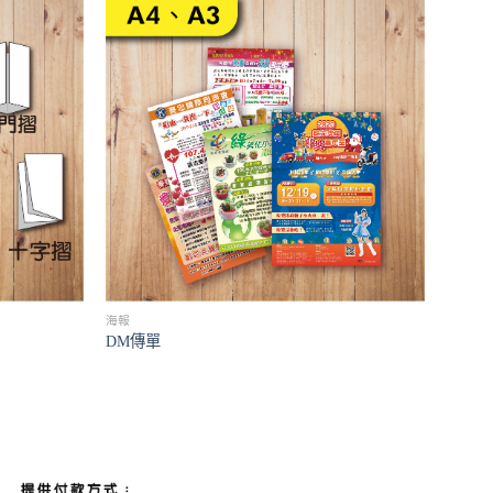
海報
DM傳單