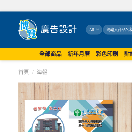
搜
尋
關
鍵
字:
全部商品
新年月曆
彩色印刷
貼
首頁
/
海報