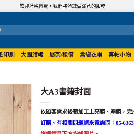
歡迎蒞臨博覽，我們將熱誠做滿意的服務
紙印刷
大圖旗幟
展架/租借
盒袋衣帽
喜帖小物
大A3書籍封面
依顧客需求後製加工上亮膜
、霧膜，完
訂購、有相關問題請來電詢問：05-63630