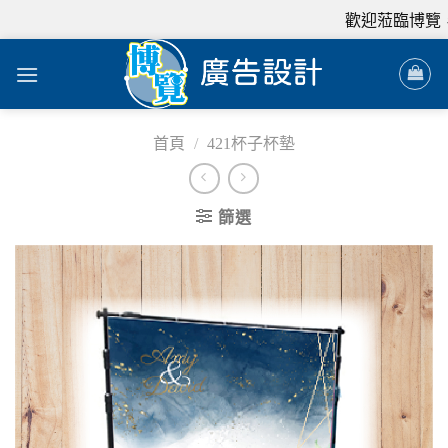
歡迎蒞臨博覽，
首頁
/
421杯子杯墊
篩選