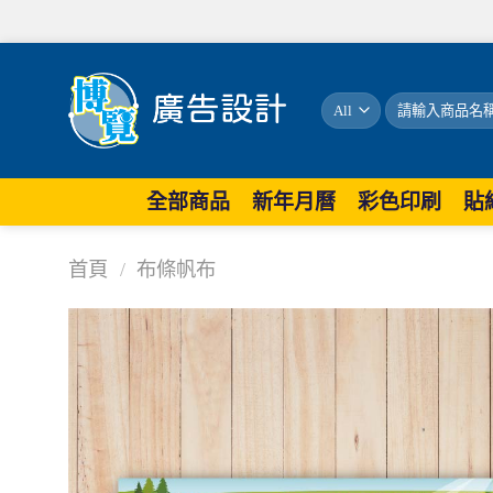
歡迎蒞
搜
尋
關
鍵
字:
全部商品
新年月曆
彩色印刷
貼
首頁
/
布條帆布