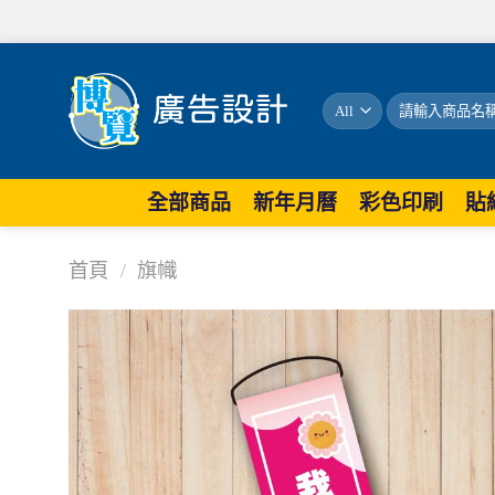
歡迎
搜
尋
關
鍵
字:
全部商品
新年月曆
彩色印刷
貼
首頁
/
旗幟