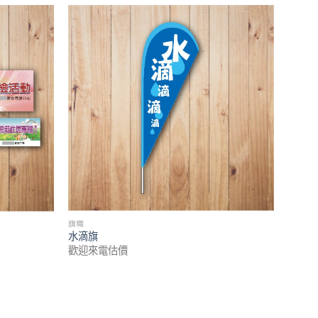
旗幟
水滴旗
歡迎來電估價