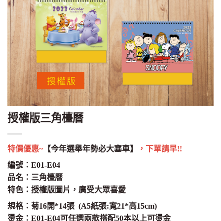
授權版三角檯曆
特價優惠~
【今年選舉年勢必大塞車】
，下單請早!!
編號：E01-E04
品名：三角檯曆
特色：授權版圖片，廣受大眾喜愛
規格：菊16開*14張 (A5紙張:寬21*高15cm)
燙金：E01-E04可任選兩款搭配50本以上可燙金