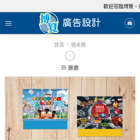
歡迎蒞臨博覽，我們
首頁
/
週桌曆
篩選