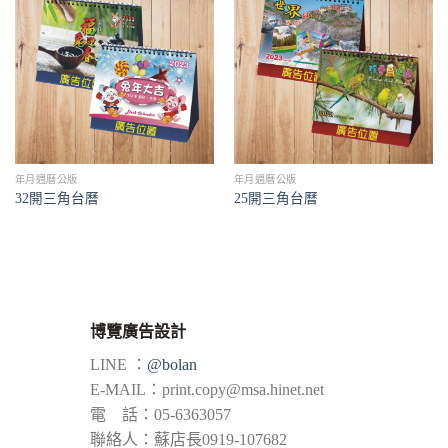
年月週曆公版
年月週曆公版
32開三角台曆
25開三角台曆
博覽廣告設計
LINE ：
@bolan
E-MAIL：
print.copy@msa.hinet.net
電 話：05-6363057
聯絡人：蘇店長0919-107682