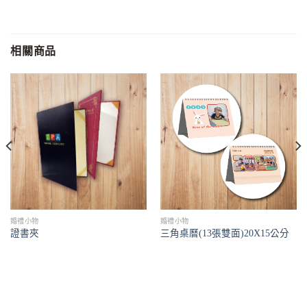
相關商品
婚禮小物
婚禮小物
證書夾
三角桌曆(13張雙面)20X15公分