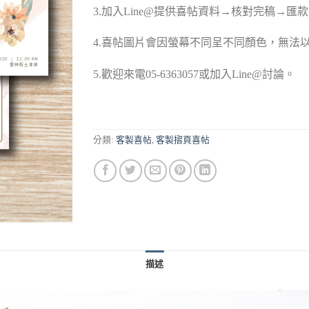
3.加入Line@提供喜帖資料→核對完稿→匯
4.喜帖圖片會因螢幕不同呈不同顏色，無法
5.歡迎來電05-6363057或加入Line@討論。
分類:
客製喜帖
,
客製摺頁喜帖
描述