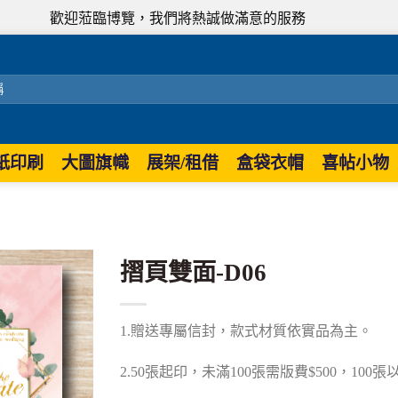
歡迎蒞臨博覽，我們將熱誠做滿意的服務
紙印刷
大圖旗幟
展架/租借
盒袋衣帽
喜帖小物
摺頁雙面-D06
1.贈送專屬信封，款式材質依實品為主。
2.50張起印，未滿100張需版費$500，100