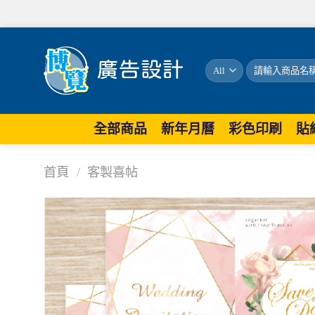
搜
尋
關
鍵
字:
全部商品
新年月曆
彩色印刷
貼
首頁
/
客製喜帖