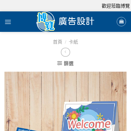
歡迎蒞臨博覽，
首頁
/
卡紙
篩選