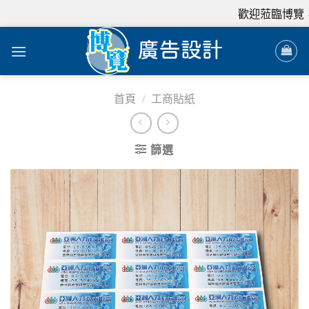
歡迎蒞臨博覽，我
首頁
/
工商貼紙
篩選