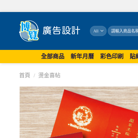
搜
尋
關
鍵
字:
全部商品
新年月曆
彩色印刷
貼
首頁
/
燙金喜帖