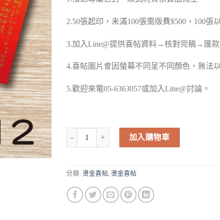
2.50張起印，未滿100張需版費$500，100
3.加入Line@提供喜帖資料→核對完稿→匯
4.喜帖圖片會因螢幕不同呈不同顏色，無法
5.歡迎來電05-6363057或加入Line@討論。
燙金喜帖-A12 數量
加入購物車
分類:
燙金喜帖
,
燙金喜帖