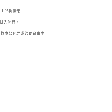
張以上95折優惠。
款排入流程。
以樣本顏色要求為退貨事由。