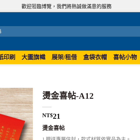
歡迎蒞臨博覽，我們將熱誠做滿意的服務
紙印刷
大圖旗幟
展架/租借
盒袋衣帽
喜帖小物
燙金喜帖-A12
NT$
21
燙金喜帖
1.贈送專屬信封，款式材質依實品為主。