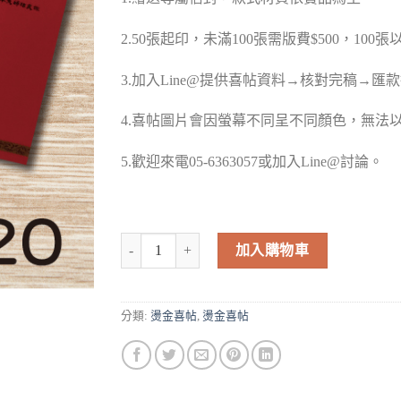
2.50張起印，未滿100張需版費$500，100
3.加入Line@提供喜帖資料→核對完稿→匯
4.喜帖圖片會因螢幕不同呈不同顏色，無法
5.歡迎來電05-6363057或加入Line@討論。
燙金喜帖-A20 數量
加入購物車
分類:
燙金喜帖
,
燙金喜帖