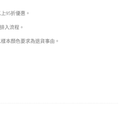
張以上95折優惠。
款排入流程。
以樣本顏色要求為退貨事由。