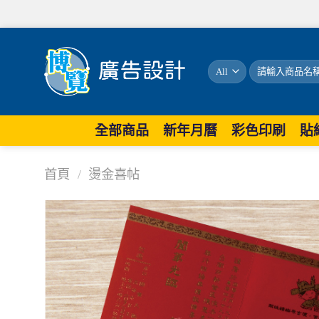
搜
尋
關
鍵
字:
全部商品
新年月曆
彩色印刷
貼
首頁
/
燙金喜帖