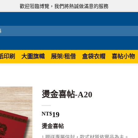
歡迎蒞臨博覽，我們將熱誠做滿意的服務
紙印刷
大圖旗幟
展架/租借
盒袋衣帽
喜帖小物
燙金喜帖-A20
NT$
19
燙金喜帖
1.贈送專屬信封，款式材質依實品為主。