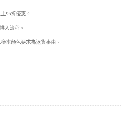
張以上95折優惠。
款排入流程。
以樣本顏色要求為退貨事由。