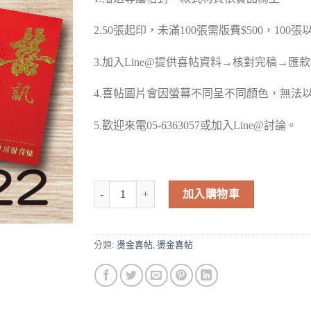
2.50張起印，未滿100張需版費$500，100
3.加入Line@提供喜帖資料→核對完稿→匯
4.喜帖圖片會因螢幕不同呈不同顏色，無法
5.歡迎來電05-6363057或加入Line@討論。
燙金喜帖-A22 數量
加入購物車
分類:
燙金喜帖
,
燙金喜帖