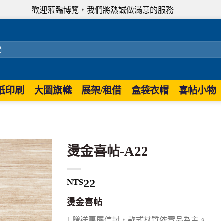
歡迎蒞臨博覽，我們將熱誠做滿意的服務
紙印刷
大圖旗幟
展架/租借
盒袋衣帽
喜帖小物
燙金喜帖-A22
NT$
22
燙金喜帖
1.贈送專屬信封，款式材質依實品為主。