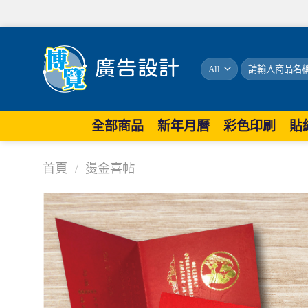
搜
尋
關
鍵
字:
全部商品
新年月曆
彩色印刷
貼
首頁
/
燙金喜帖