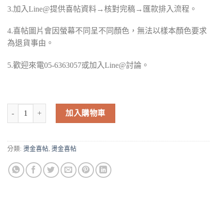
3.加入Line@提供喜帖資料→核對完稿→匯款排入流程。
4.喜帖圖片會因螢幕不同呈不同顏色，無法以樣本顏色要求
為退貨事由。
5.歡迎來電05-6363057或加入Line@討論。
燙金喜帖-A37 數量
加入購物車
分類:
燙金喜帖
,
燙金喜帖