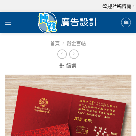
歡迎蒞臨博覽，我
首頁
/
燙金喜帖
篩選