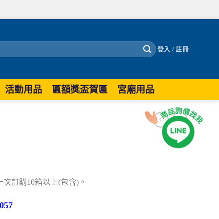
登入 / 註冊
活動用品
匾額獎盃賀匾
宮廟用品
訂購10箱以上(包含)。
57