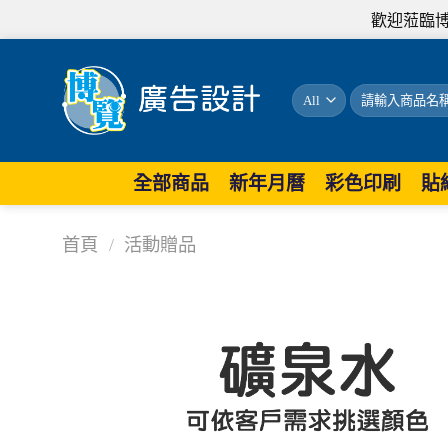
歡迎蒞臨博覽，我
搜
尋
關
鍵
字:
全部商品
新年月曆
彩色印刷
貼
首頁
/
活動贈品