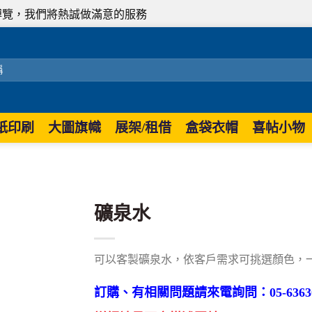
們將熱誠做滿意的服務
紙印刷
大圖旗幟
展架/租借
盒袋衣帽
喜帖小物
礦泉水
可以客製礦泉水，依客戶需求可挑選顏色，一次
訂購、有相關問題請來電詢問：05-63630