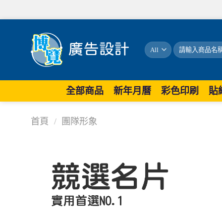
歡迎蒞
搜
尋
關
鍵
字:
全部商品
新年月曆
彩色印刷
貼
首頁
/
團隊形象