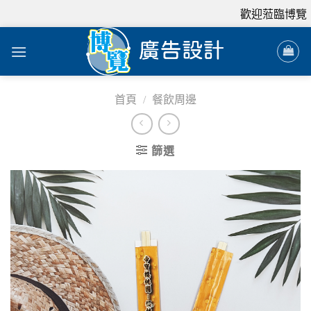
歡迎蒞臨博覽，
首頁
/
餐飲周邊
篩選