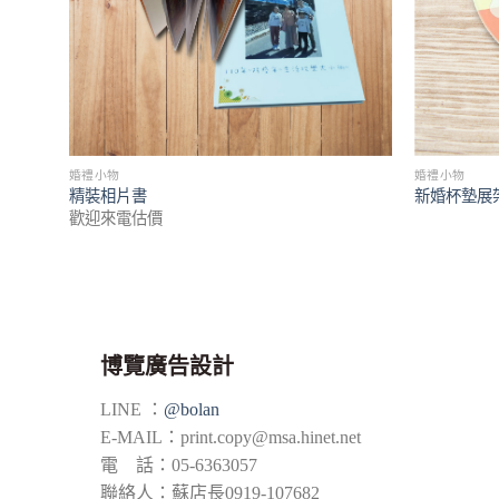
婚禮小物
婚禮小物
新婚杯墊展
精裝相片書
歡迎來電估價
博覽廣告設計
LINE ：
@bolan
E-MAIL：
print.copy@msa.hinet.net
電 話：05-6363057
聯絡人：蘇店長0919-107682