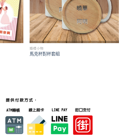
婚禮小物
馬克杯對杯套組