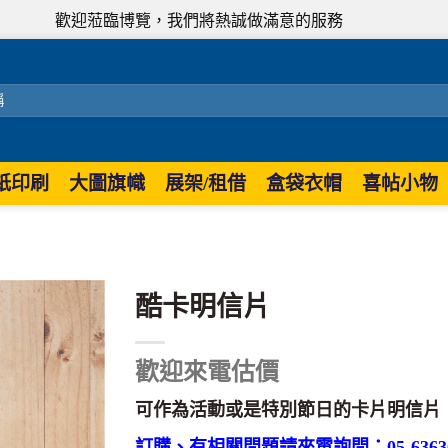
歡迎蒞臨博覽，我們將熱誠做滿意的服務
紙印刷
大圖旗幟
展架/租借
盒袋衣帽
喜帖小物
酷卡明信片
歡迎來電估價
可作為活動或是特別節日的卡片明信片
訂購、有相關問題請來電詢問：05-63630