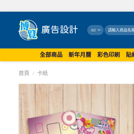
搜
尋
關
鍵
字:
全部商品
新年月曆
彩色印刷
貼
首頁
/
卡紙