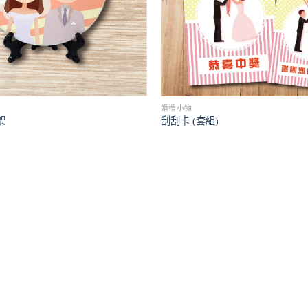
婚禮小物
架
刮刮卡 (套組)