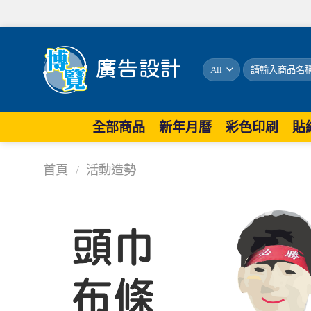
歡迎
搜
尋
關
鍵
字:
全部商品
新年月曆
彩色印刷
貼
首頁
/
活動造勢