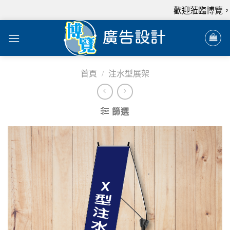
歡迎蒞臨博覽，我
首頁
/
注水型展架
篩選